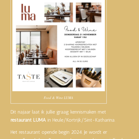
Food & Wine LUMA
Dit najaar laat ik jullie graag kennismaken met
restaurant LUMA
in Heule/Kortrijk/Sint-Katharina.
Het restaurant opende begin 2024. Je wordt er