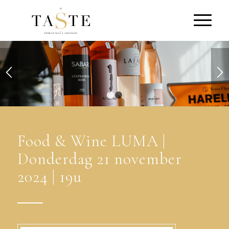
1
2
Food
&
Wine LUMA |
Donderdag 21 november
2024 | 19u