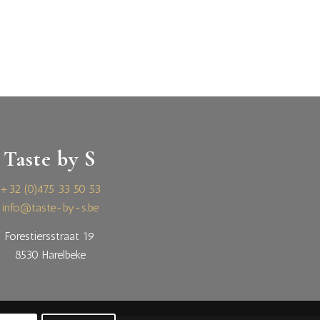
Taste by S
+32 (0)475 33 50 53
info@taste-by-s.be
Forestiersstraat 19
8530 Harelbeke